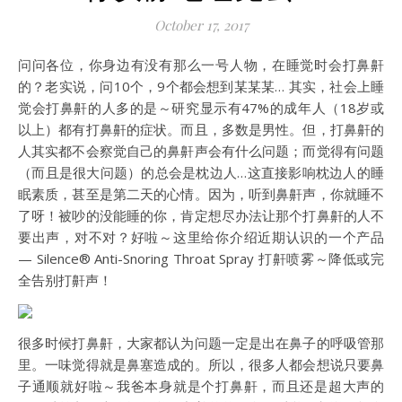
October 17, 2017
问问各位，你身边有没有那么一号人物，在睡觉时会打鼻鼾
的？老实说，问10个，9个都会想到某某某… 其实，社会上睡
觉会打鼻鼾的人多的是～研究显示有47%的成年人（18岁或
以上）都有打鼻鼾的症状。而且，多数是男性。但，打鼻鼾的
人其实都不会察觉自己的鼻鼾声会有什么问题；而觉得有问题
（而且是很大问题）的总会是枕边人…这直接影响枕边人的睡
眠素质，甚至是第二天的心情。因为，听到鼻鼾声，你就睡不
了呀！被吵的没能睡的你，肯定想尽办法让那个打鼻鼾的人不
要出声，对不对？好啦～这里给你介绍近期认识的一个产品
— Silence® Anti-Snoring Throat Spray 打鼾喷雾～降低或完
全告别打鼾声！
很多时候打鼻鼾，大家都认为问题一定是出在鼻子的呼吸管那
里。一味觉得就是鼻塞造成的。所以，很多人都会想说只要鼻
子通顺就好啦～我爸本身就是个打鼻鼾，而且还是超大声的