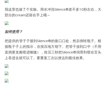
我这里也做了个实验。用水冲洗Silence®差不多10秒左右，大
部分的cream还留在手上哦～
如何使用？
把提供的管⼦子接到Silence®的接⼝口处，然后倒转瓶子。
根
据瓶⼦子上的指⽰，在按压地方朝下。把管⼦放到口中（不⽤
直捣黄⻰般喷进喉咙），按压三秒把Silence®润滑剂喷在⾆
头
上吞进去就可以了。要重复三次以便达到最佳效果。