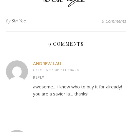
By
Sin Yee
9 Comments
9 COMMENTS
ANDREW LAU
OCTOBER 17, 2017 AT 3:04 PM
REPLY
awesome… i know who to buy it for already!
you are a savior la… thanks!