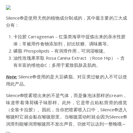
Silence®是使用天然的植物成分制成的，其中最主要的三大成
分有：
卡拉胶 Carrageenan – 红藻类海草中提炼出来的亲水性胶
体；常被用作食物添加剂，好比软糖、调味酱等。
磷脂 Phospolipids – 有润滑作用，可润湿喉咙。
油性玫瑰果萃取 Rosa Canina Extract （Rose Hip） – 含
有丰富的维他命C；多用于紧致肌肤及肌肉。
Note:
Silence®使用的是大豆磷脂。对豆类过敏的人不可以使
用此产品。
Silence®喷雾喷出来的不是气体，而是像泡沫那样的cream，
味道带着薄荷橘子味那样。此外，它是带点粘粘滑滑的感觉
（全靠卡拉胶）。因此，当你把喷雾喷入口中，Silence®进入
喉咙时它就会黏在喉咙那里。当喉咙震动时就会因为Silence®
润滑剂能够润滑喉咙而不发出声音。功效可以达到一整晚哦～