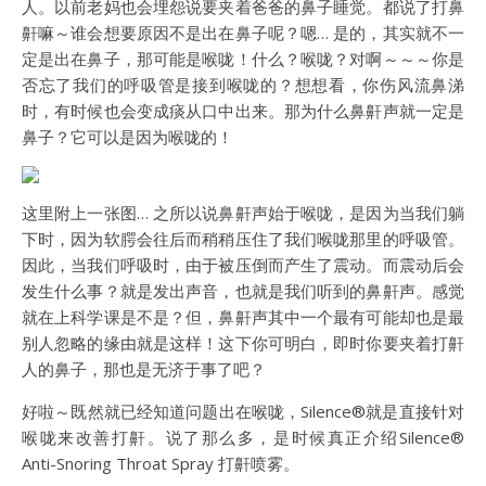
人。以前老妈也会埋怨说要夹着爸爸的鼻子睡觉。都说了打鼻
鼾嘛～谁会想要原因不是出在鼻子呢？嗯… 是的，其实就不一
定是出在鼻子，那可能是喉咙！什么？喉咙？对啊～～～你是
否忘了我们的呼吸管是接到喉咙的？想想看，你伤风流鼻涕
时，有时候也会变成痰从口中出来。那为什么鼻鼾声就一定是
鼻子？它可以是因为喉咙的！
这里附上一张图… 之所以说鼻鼾声始于喉咙，是因为当我们躺
下时，因为软腭会往后而稍稍压住了我们喉咙那里的呼吸管。
因此，当我们呼吸时，由于被压倒而产生了震动。而震动后会
发生什么事？就是发出声音，也就是我们听到的鼻鼾声。感觉
就在上科学课是不是？但，鼻鼾声其中一个最有可能却也是最
别人忽略的缘由就是这样！这下你可明白，即时你要夹着打鼾
人的鼻子，那也是无济于事了吧？
好啦～既然就已经知道问题出在喉咙，Silence®就是直接针对
喉咙来改善打鼾。说了那么多，是时候真正介绍Silence®
Anti-Snoring Throat Spray 打鼾喷雾。