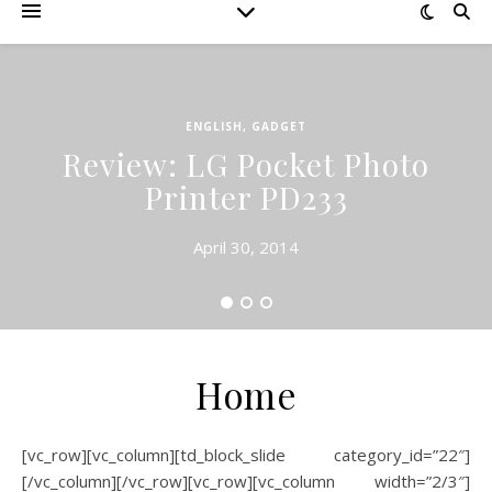
ENGLISH
,
GADGET
Review: LG Pocket Photo
Printer PD233
April 30, 2014
Home
[vc_row][vc_column][td_block_slide category_id=”22″]
[/vc_column][/vc_row][vc_row][vc_column width=”2/3″]