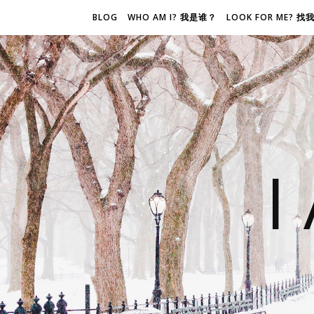
BLOG
WHO AM I? 我是谁？
LOOK FOR ME? 
I